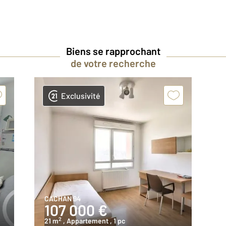
Biens se rapprochant
de votre recherche
Exclusivité
CACHAN 94
107 000 €
2
21 m
, Appartement
, 1 pc