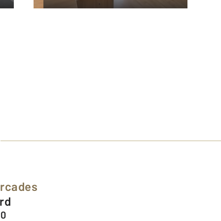
Arcades
ard
30