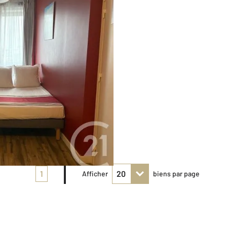
1
Afficher
biens par page