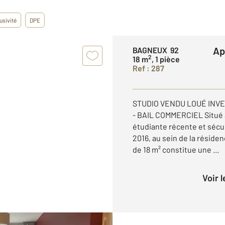
usivité
DPE
A
BAGNEUX 92
2
18 m
, 1 pièce
Ref : 287
STUDIO VENDU LOUÉ INV
- BAIL COMMERCIEL Situé 
étudiante récente et sécu
2016, au sein de la réside
de 18 m² constitue une ...
Voir 