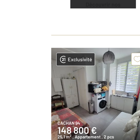
Découvrir nos
offres
Exclusivité
CACHAN 94
148 800 €
2
25,1 m
, Appartement
, 2 pcs