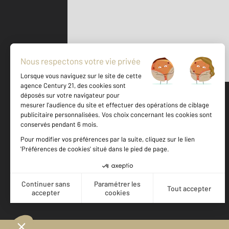
Parlons de vous, parlons biens
500 m
©
Mappy
Votre agence est notée
Achat
Vente
8,7
/
10