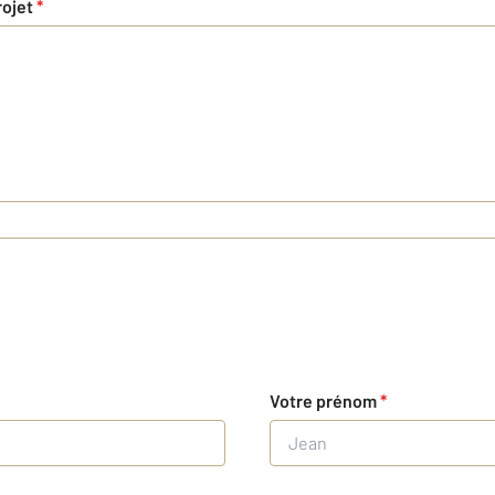
rojet
*
Votre prénom
*