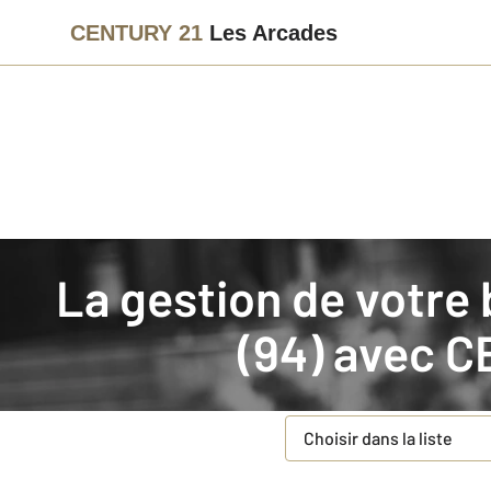
CENTURY 21
Les Arcades
Agence immobilière
Mettre en gestion
La gestion de votre bien immobilier en Val-de-Marne
Demande d'informations p
(94) avec
C
Concernant votre bie
Type de bien
*
Choisir dans la liste