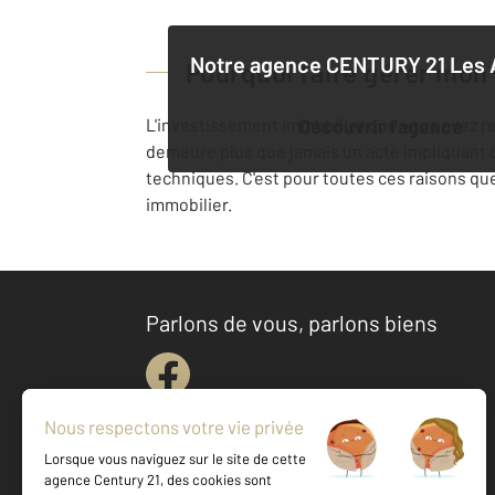
Notre agence
CENTURY 21 Les 
Pourquoi faire gérer mon
L'investissement immobilier que vous avez réa
Découvrir l'agence
demeure plus que jamais un acte impliquant qu
techniques. C'est pour toutes ces raisons que
immobilier.
Parlons de vous, parlons biens