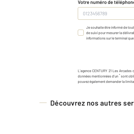
Votre numéro de télépho
Je souhaite être informé de tout
de suivi pour mesurer la délivrab
informations sur le terminal que 
L'agence
CENTURY 21 Les Arcades
*
données mentionnées d'un
sont obl
pouvez également demander la limita
Découvrez nos autres ser