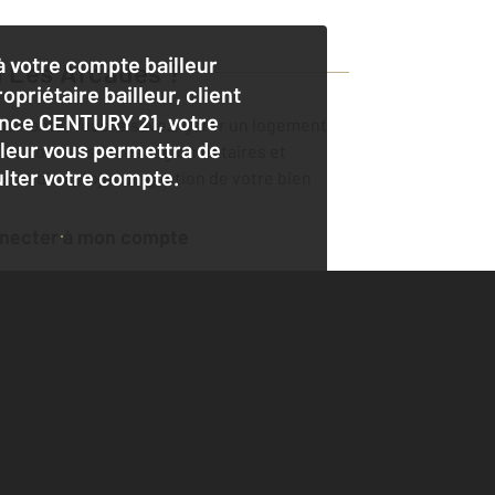
 votre compte bailleur
 Les Arcades
?
opriétaire bailleur, client
nce CENTURY 21, votre
importants. Vous le savez, gérer un logement
lleur vous permettra de
éelles connaissances règlementaires et
lter votre compte.
adre d'un projet de gestion de votre bien
nnecter à mon compte