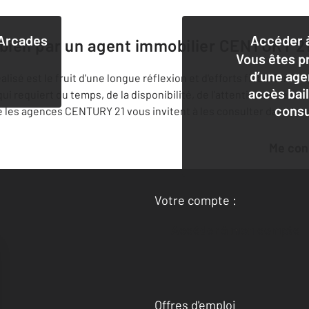
Arcades
Accéder à
 bien par un agent immobilier
CENTURY 21
Vous êtes pr
d’une age
lisé est le fruit d'une longue réflexion et d'efforts financiers 
accès bai
i requiert du temps, de la disponibilité, de l'attention et de r
consu
 les agences CENTURY 21 vous invitent à les consulter dans le c
Me co
Votre compte :
Accéder à mon compte
Offres d'emploi