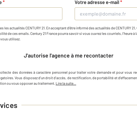
ne
*
Votre adresse e-mail
*
es les actualités CENTURY 21. En acceptant d'être informé des actualités de CENTURY 21, vo
ilité de ces emails. Century 21 France pourra savoir si vous ouvrez les courriels, l'heure à l
vous utilisez.
J'autorise l'agence à me recontacter
collecte des données à caractère personnel
pour traiter votre demande et pour vous re
igatoires. Vous disposez d'un droit d'accès, de rectification, de portabilité et d'efface
tion ou vous opposer au traitement.
Lire la suite...
vices