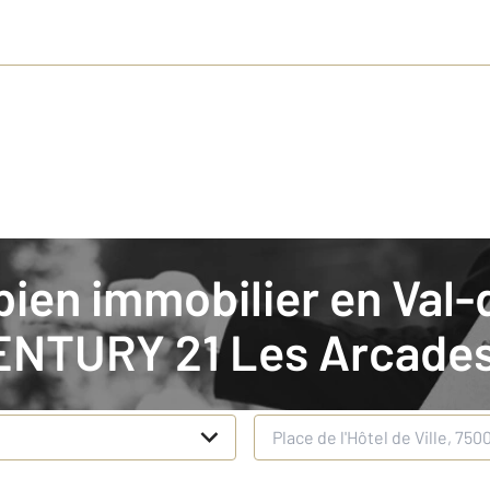
our la gestion de votre bien
ENTURY 21 Les Arcade
n
Adresse du bien
*